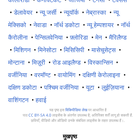
•
डेलावेयर
•
न्यू जर्सी
•
न्यूयॉर्क
•
नेब्रास्का
•
न्यू
मेक्सिको
•
नेवाडा
•
नॉर्थ डकोटा
•
न्यू हेम्पशायर
•
नॉर्थ
कैरोलीना
•
पेन्सिलवेनिया
•
फ़्लोरिडा
•
मेन
•
मैरिलैण्ड
•
मिशिगन
•
मिनेसोटा
•
मिसिसिपी
•
मासेचुसेट्स
•
मोन्टाना
•
मिज़ूरी
•
रोड आइलैण्ड
•
विस्कान्सिन
•
वर्जीनिया
•
वरमॉण्ट
•
वायोमिंग
•
दक्षिणी केरोलाइना
•
दक्षिण डकोटा
•
पश्चिम वर्जीनिया
•
यूटा
•
लुईज़ियाना
•
वाशिंगटन
•
हवाई
यह पृष्ठ इस
विकिपीडिया लेख
पर आधारित है
पाठ
CC BY-SA 4.0
लाइसेंस के अंतर्गत उपलब्ध है; अतिरिक्त शर्तें लागू हो सकती हैं.
छवियाँ, वीडियो और ऑडियो उनके संबंधित लाइसेंस के तहत उपलब्ध हैं।.
मुखपृष्ठ