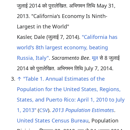
जुलाई 2014 को पुरालेखित
. अभिगमन तिथि
May 31,
2013
.
California's Economy Is Ninth-
Largest in the World
Kasler, Dale (जुलाई 7, 2014).
"California has
world's 8th largest economy, beating
Russia, Italy"
.
Sacramento Bee
.
मूल
से 8 जुलाई
2014 को पुरालेखित
. अभिगमन तिथि
July 7,
2014
.
↑
"Table 1. Annual Estimates of the
Population for the United States, Regions,
States, and Puerto Rico: April 1, 2010 to July
1, 2013"
.
2013 Population Estimates
.
(
CSV
)
United States Census Bureau
, Population