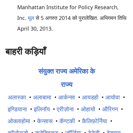
Manhattan Institute for Policy Research,
Inc.
मूल
से 5 अगस्त 2014 को पुरालेखित
. अभिगमन तिथि
April 30,
2013
.
बाहरी कड़ियाँ
संयुक्त राज्य अमेरिका के
राज्य
अलास्का
•
अलाबामा
•
आर्कन्सा
•
आयडहो
•
आयोवा
•
इण्डियाना
•
इलिनॉय
•
एरीज़ोना
•
ओहायो
•
औरिगन
•
ओक्लाहोमा
•
केन्सास
•
कॅण्टकी
•
कैलिफ़ोर्निया
•
कॉलोराडो
•
कनेक्टिकट
•
जॉर्जिया
•
टेनेसी
•
टेक्सस