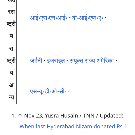
ररा
आई॰एस॰एन॰आई॰
वी॰आई॰एफ॰ए॰
ष्ट्री
य
रा
ष्ट्री
जर्मनी
इजराइल
संयुक्त राज्य अमेरिका
य
अ
एस॰यू॰डी॰ओ॰सी॰
न्य
↑
Nov 23, Yusra Husain / TNN / Updated:.
"When last Hyderabad Nizam donated Rs 1