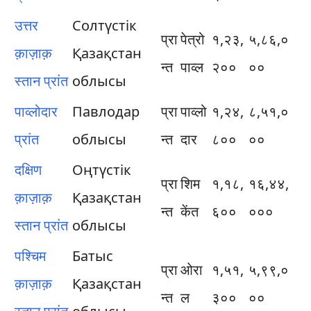
उत्तर
Солтүстік
प्रा
पेत्रो
१,२३,
५,८६,०
क़ाज़ाक़
Қазақстан
न्त
पाव्ल
२००
००
स्तान प्रांत
облысы
पाव्लोदार
Павлодар
प्रा
पाव्लो
१,२४,
८,५१,०
प्रांत
облысы
न्त
दार
८००
००
दक्षिण
Оңтүстік
प्रा
शिम
१,१८,
१६,४४,
क़ाज़ाक़
Қазақстан
न्त
केंत
६००
०००
स्तान प्रांत
облысы
पश्चिम
Батыс
प्रा
ओरा
१,५१,
५,९९,०
क़ाज़ाक़
Қазақстан
न्त
ल
३००
००