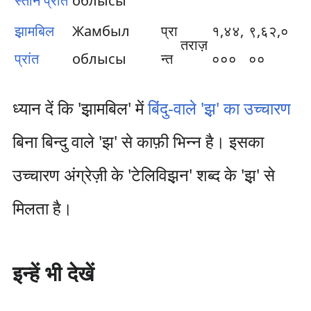
स्तान प्रांत
облысы
झ़ामबिल​
Жамбыл
प्रा
१,४४,
९,६२,०
तराज़
प्रांत
облысы
न्त
०००
००
ध्यान दें कि 'झ़ामबिल' में
बिंदु-वाले 'झ़' का उच्चारण
बिना बिन्दु वाले 'झ' से काफ़ी भिन्न है। इसका
उच्चारण अंग्रेज़ी के 'टेलिविझ़न' शब्द के 'झ़' से
मिलता है।
इन्हें भी देखें