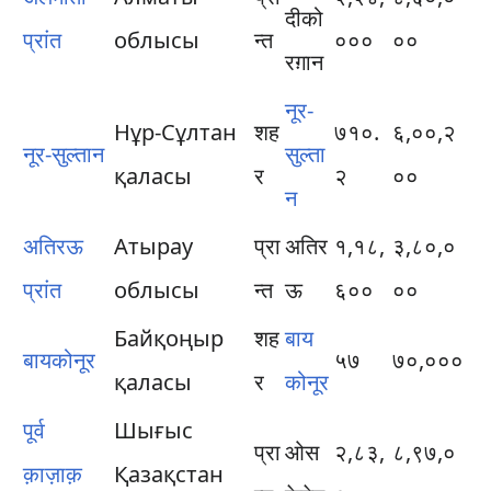
दीको
प्रांत
облысы
न्त
०००
००
रग़ान
नूर-
Нұр-Сұлтан
शह
७१०.
६,००,२
नूर-सुल्तान
सुल्ता
қаласы
र
२
००
न
अतिर​ऊ
Атырау
प्रा
अतिर​
१,१८,
३,८०,०
प्रांत
облысы
न्त
ऊ
६००
००
Байқоңыр
शह
बाय
बायकोनूर
५७
७०,०००
қаласы
र
कोनूर
पूर्व
Шығыс
प्रा
ओस
२,८३,
८,९७,०
क़ाज़ाक़
Қазақстан