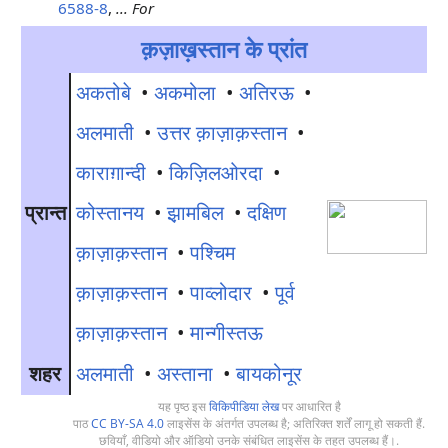
6588-8
,
... For
क़ज़ाख़स्तान के प्रांत
अकतोबे
•
अकमोला
•
अतिर​ऊ
•
अलमाती
•
उत्तर क़ाज़ाक़स्तान
•
काराग़ान्दी
•
किज़िलओरदा
•
प्रान्त
कोस्तानय​
•
झ़ामबिल​
•
दक्षिण
क़ाज़ाक़स्तान
•
पश्चिम
क़ाज़ाक़स्तान
•
पाव्लोदार
•
पूर्व
क़ाज़ाक़स्तान
•
मान्गीस्त​ऊ
शहर
अलमाती
•
अस्ताना
•
बायकोनूर
यह पृष्ठ इस
विकिपीडिया लेख
पर आधारित है
पाठ
CC BY-SA 4.0
लाइसेंस के अंतर्गत उपलब्ध है; अतिरिक्त शर्तें लागू हो सकती हैं.
छवियाँ, वीडियो और ऑडियो उनके संबंधित लाइसेंस के तहत उपलब्ध हैं।.