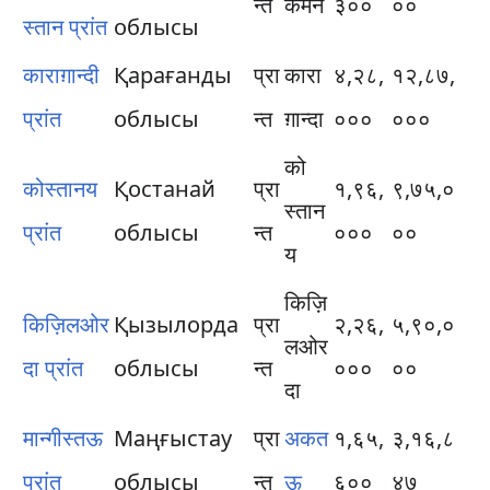
न्त
केमेन
३००
००
स्तान प्रांत
облысы
काराग़ान्दी
Қарағанды
प्रा
कारा
४,२८,
१२,८७,
प्रांत
облысы
न्त
ग़ान्दा
०००
०००
को
कोस्तानय​
Қостанай
प्रा
१,९६,
९,७५,०
स्तान
प्रांत
облысы
न्त
०००
००
य​
किज़ि
किज़िलओर
Қызылорда
प्रा
२,२६,
५,९०,०
लओर
दा प्रांत
облысы
न्त
०००
००
दा
मान्गीस्त​ऊ
Маңғыстау
प्रा
अकत
१,६५,
३,१६,८
प्रांत
облысы
न्त
ऊ
६००
४७