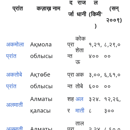
द
राज
ल
प्रांत
कज़ाख़ नाम
(सन्
र्जा
धानी
(किमी
२
२००९)
)
कोक
अकमोला
Ақмола
प्रा
१,२१,
८,२९,०
शेता
प्रांत
облысы
न्त
४००
००
ऊ
अकतोबे
Ақтөбе
प्रा
अक
३,००,
६,६१,०
प्रांत
облысы
न्त
तोबे
६००
००
Алматы
शह
अल
३२४.
१२,२६,
अलमाती
қаласы
र
माती
८
३००
ताल
अलमाती
Алматы
प्रा
२,२४,
८,६०,०