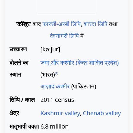
'
कॉशुर'
शब्द
फारसी-अरबी लिपि
,
शारदा लिपि
तथा
देवनागरी लिपि
में
उच्चारण
[kəːʃur]
बोलने का
जम्मू और कश्मीर (केंद्र शासित प्रदेश)
स्थान
(भारत)
[
1
]
आज़ाद कश्मीर
(पाकिस्तान)
तिथि / काल
2011 census
क्षेत्र
Kashmir valley
,
Chenab valley
मातृभाषी वक्ता
6.8 million