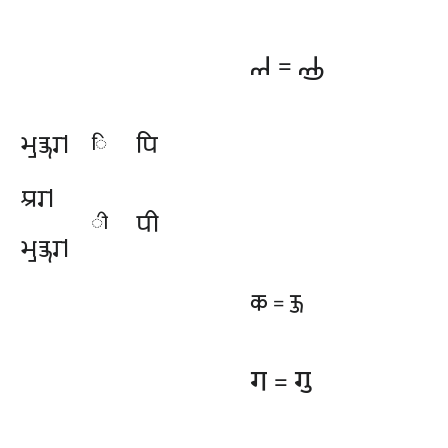
𑆟
𑆟𑆳
=
𑆩𑆷𑆤𑇀𑆡𑆫𑇀
𑆥𑆴
𑆴
𑆃𑆫𑇀
𑆥𑆵
𑆵
𑆩𑆷𑆤𑇀𑆡𑆫𑇀
𑆑
𑆑𑆶
=
𑆓
𑆓𑆶
=