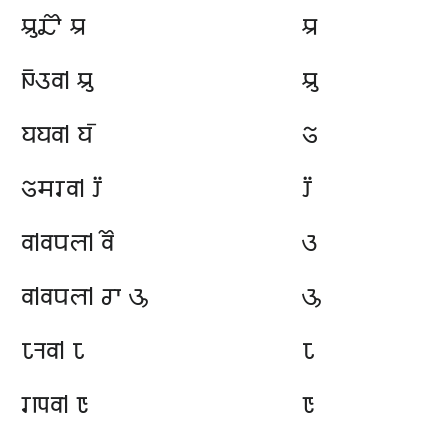
𑆄𑆢𑆿 𑆃
𑆃
𑆎𑆠𑆮𑇀 𑆄
𑆄
𑆪𑆪𑆮𑇀 𑆪𑆼
𑆅
𑆅𑆯𑆫𑆮𑇀 𑆆
𑆆
𑆮𑇀𑆮𑆥𑆬𑇀 𑆮𑆾
𑆇
𑆮𑇀𑆮𑆥𑆬𑇀 𑆧𑆳 𑆈
𑆈
𑆉𑆤𑆮𑇀 𑆉
𑆉
𑆫𑆒𑆮𑇀 𑆊
𑆊