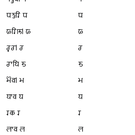
𑆥𑆝𑆶𑆫𑆴 𑆥
𑆥
𑆦𑆫𑆴𑆚𑇀 𑆦
𑆦
𑆧𑆶𑆧𑇀 𑆧
𑆧
𑆧𑆳𑆪𑆴 𑆨
𑆨
𑆩𑆾𑆮𑇀 𑆩
𑆩
𑆪𑆳𑆮 𑆪
𑆪
𑆫𑆑 𑆫
𑆫
𑆬𑆳𑆮 𑆬
𑆬