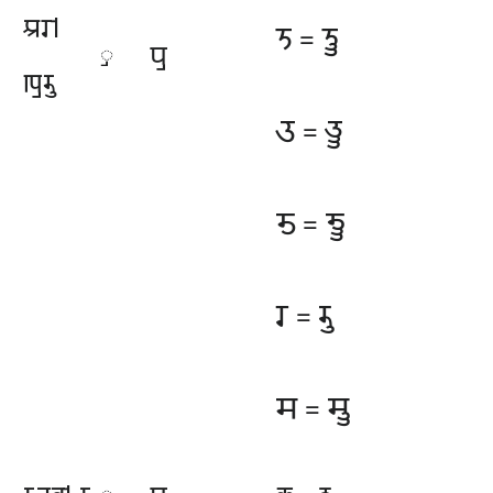
𑆃𑆫𑇀
𑆝
𑆝𑆷
=
𑆥𑆷
𑆷
𑆒𑆷𑆫𑆷
𑆠
𑆠𑆷
=
𑆨
𑆨𑆷
=
𑆫
𑆫𑆷
=
𑆯
𑆯𑆷
=