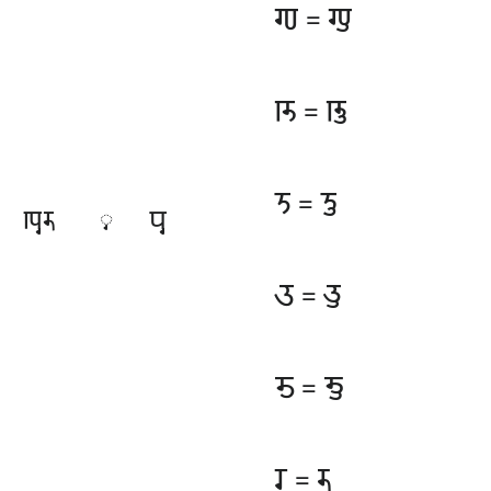
𑆙
𑆙𑆶
=
𑆚
𑆚𑆶
=
𑆝
𑆝𑆶
=
𑆒𑆶𑆫𑆶
𑆥𑆶
𑆶
𑆠
𑆠𑆶
=
𑆨
𑆨𑆶
=
𑆫
𑆫𑆶
=