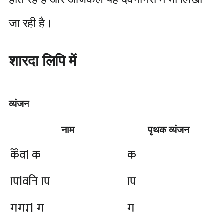
जा रही है।
शारदा लिपि में
व्यंजन
नाम
पृथक व्यंजन
𑆑𑆾𑆮𑇀 𑆑
𑆑
𑆒𑇀𑆮𑆤𑆴 𑆒
𑆒
𑆓𑆓𑆫𑇀 𑆓
𑆓