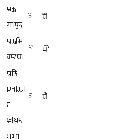
𑆃𑆑𑆶
𑆥𑆾
𑆾
𑆯𑇀𑆪𑆷𑆫𑆶
𑆃𑆑𑆶𑆯𑆴
𑆥𑆿
𑆿
𑆮𑆲𑆳𑆪𑇀
𑆃𑆝𑆴
𑆖𑆤𑇀𑆢𑇀
𑆥𑆀
𑆀
𑆫
𑆦𑇀𑆪𑆫𑆶
𑆩𑆱𑇀