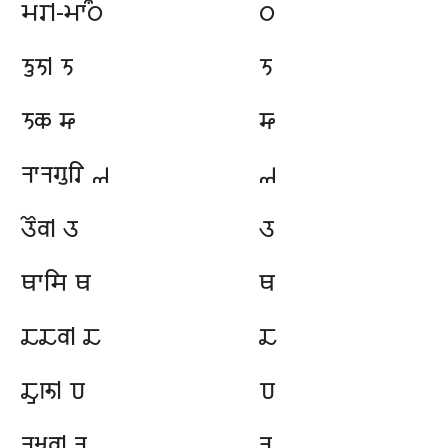
𑆱𑆫𑇀-𑆩𑆳𑆀𑆜
𑆜
𑆝𑆶𑆝𑇀 𑆝
𑆝
𑆝𑆑 𑆞
𑆞
𑆤𑆳𑆤𑆓𑆶𑆫𑆴 𑆟
𑆟
𑆠𑆾𑆮𑇀 𑆠
𑆠
𑆡𑆳𑆯𑆴 𑆡
𑆡
𑆢𑆢𑆮𑇀 𑆢
𑆢
𑆢𑆷𑆚𑇀 𑆣
𑆣
𑆤𑆱𑇀𑆠𑆶𑆮𑇀 𑆤
𑆤