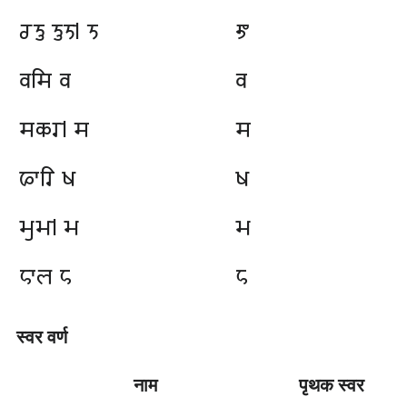
𑆧𑆝𑆶 𑆝𑆶𑆝𑇀 𑆝
𑆭
𑆮𑆯𑆴 𑆮
𑆮
𑆯𑆑𑆫𑇀 𑆯
𑆯
𑆦𑆳𑆫𑆴 𑆰
𑆰
𑆱𑆶𑆱𑇀 𑆱
𑆱
𑆲𑆳𑆬 𑆲
𑆲
स्वर वर्ण
नाम
पृथक स्वर