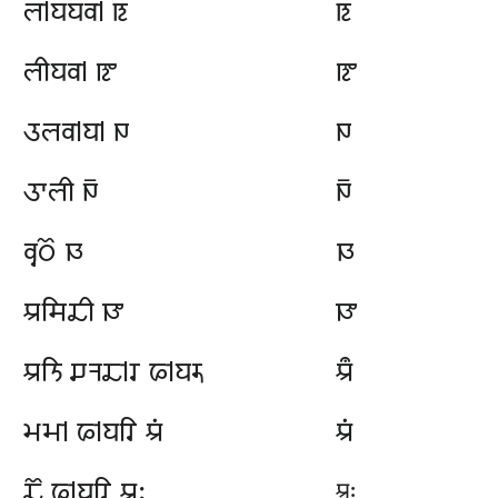
𑆬𑇀𑆪𑆪𑆮𑇀 𑆋
𑆋
𑆬𑆵𑆪𑆮𑇀 𑆌
𑆌
𑆠𑆬𑆮𑇀𑆪𑇀 𑆍
𑆍
𑆠𑆳𑆬𑆵 𑆎
𑆎
𑆮𑆶𑆜𑆾 𑆏
𑆏
𑆃𑆯𑆴𑆢𑆵 𑆐
𑆐
𑆃𑆝𑆴 𑆖𑆤𑆢𑇀𑆫 𑆦𑇀𑆪𑆫𑆶
𑆃𑆀
𑆩𑆱𑇀 𑆦𑇀𑆪𑆫𑆴 𑆃𑆁
𑆃𑆁
𑆢𑆾 𑆦𑇀𑆪𑆫𑆴 𑆃𑆂
𑆃𑆂