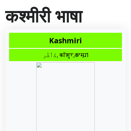
सा
कश्मीरी भाषा
म
ग्री
प
र
जा
Kashmiri
एँ
کٲشُر, कॉशुर,𑆑𑆳𑆯𑆶𑆫𑇀