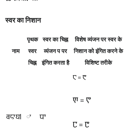
स्वर का निशान
पृथक
स्वर का चिह्न
विशेष व्यंजन पर स्वर के
नाम
स्वर
व्यंजन प पर
निशान को इंगित करने के
चिह्न
इंगित करता है
विशिष्ट तरीके
𑆕
𑆕𑆳
=
𑆘
𑆘𑆳
=
𑆮𑆲𑆳𑆪𑇀
𑆥𑆳
𑆳
𑆛
𑆛𑆳
=