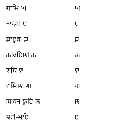
𑆓𑆳𑆱𑆴 𑆔
𑆔
𑆤𑆳𑆫𑆶𑆓𑇀 𑆕
𑆕
𑆖𑆳𑆛𑆶𑆮𑇀 𑆖
𑆖
𑆗𑇀𑆮𑆛𑆴𑆚𑇀 𑆗
𑆗
𑆘𑆪𑆴 𑆘
𑆘
𑆘𑆳𑆯𑆴𑆚𑇀 𑆙
𑆙
𑆒𑇀𑆮𑆤 𑆦𑆶𑆛𑆴 𑆚
𑆚
𑆃𑆫𑇀-𑆩𑆳𑆀𑆛
𑆛