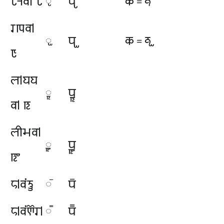
𑆉𑆤𑆮𑇀 𑆉
𑆥𑆸
𑆑
𑆑𑆸
𑆸
=
𑆫𑆒𑆮𑇀
𑆥𑆹
𑆑
𑆑𑆹
𑆹
=
𑆊
𑆬𑇀𑆪𑆪
𑆥𑆺
𑆺
𑆮𑇀 𑆋
𑆬𑆵𑆱𑆮𑇀
𑆥𑆻
𑆻
𑆌
𑆲𑇀𑆮𑆁𑆝𑆷
𑆥𑆼
𑆼
𑆲𑇀𑆮𑆁𑆘𑆾𑆫𑇀
𑆥𑆽
𑆽