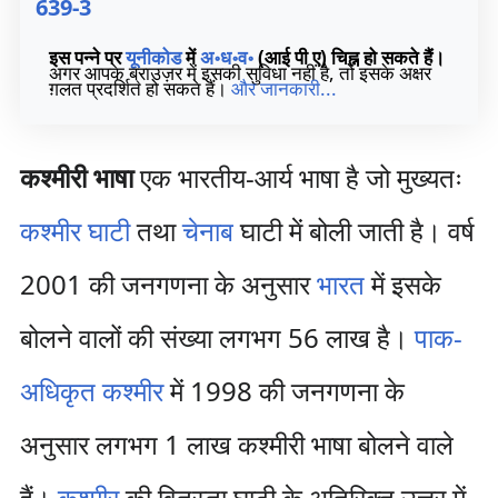
639-3
इस पन्ने पर
यूनीकोड
में
अ॰ध॰व॰
(आई पी ए) चिह्न हो सकते हैं।
अगर आपके ब्राउज़र में इसकी सुविधा नहीं है, तो इसके अक्षर
ग़लत प्रदर्शित हो सकते हैं।
और जानकारी...
कश्मीरी भाषा
एक भारतीय-आर्य भाषा है जो मुख्यतः
कश्मीर घाटी
तथा
चेनाब
घाटी में बोली जाती है। वर्ष
2001 की जनगणना के अनुसार
भारत
में इसके
बोलने वालों की संख्या लगभग 56 लाख है।
पाक-
अधिकृत कश्मीर
में 1998 की जनगणना के
अनुसार लगभग 1 लाख कश्मीरी भाषा बोलने वाले
हैं।
कश्मीर
की वितस्ता घाटी के अतिरिक्त उत्तर में