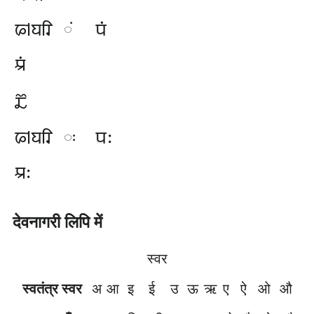
𑆦𑇀𑆪𑆫𑆴
𑆥𑆁
𑆁
𑆃𑆁
𑆢𑆾
𑆦𑇀𑆪𑆫𑆴
𑆥𑆂
𑆂
𑆃𑆂
देवनागरी लिपि में
स्वर
स्वतंत्र स्वर
अ
आ
इ
ई
उ
ऊ
ऋ
ए
ऐ
ओ
औ