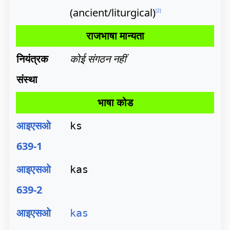
(ancient/liturgical)
[
2
]
राजभाषा मान्यता
नियंत्रक
कोई संगठन नहीं
संस्था
भाषा कोड
आइएसओ
ks
639-1
आइएसओ
kas
639-2
आइएसओ
kas