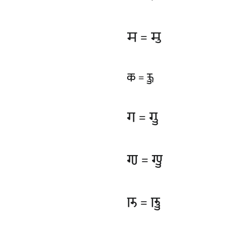
𑆯
𑆯𑆶
=
𑆑
𑆑𑆷
=
𑆓
𑆓𑆷
=
𑆙
𑆙𑆷
=
𑆚
𑆚𑆷
=