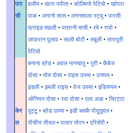
पार
हलीम
•
खारा पपीता
•
कोल्मिनो पेटियो
•
खोपरा
सी
पाक
•
लगानो सास
•
लगनशाला स्ट्यू
•
पारसी
फ्राइड मछली
•
पत्रानी माची
•
रवे
•
रावो
•
ज़ाफ़रान पुलाव
•
साली बोटी
•
तबूली
•
तारापुरी
पेटियो
बनाना ब्रेड
•
अवल नानचातु
•
पूरी
•
कैबेज
दोसा
•
मोरु दोसा
•
राइस उपमा
•
उत्तपम
•
इडली
•
इमली राइस
•
वेज उपमा
•
इडियप्पम
•
ओनियन दोसा
•
रवा दोसा
•
एला अडा
•
चिरट्टा
केर
पुट्टू
•
ब्रेड उपमा
•
इडी चक्कै पोदुतुवल
•
ल
पीचींगा तीयल
•
पायार तोरन
•
एरिसेरी
•