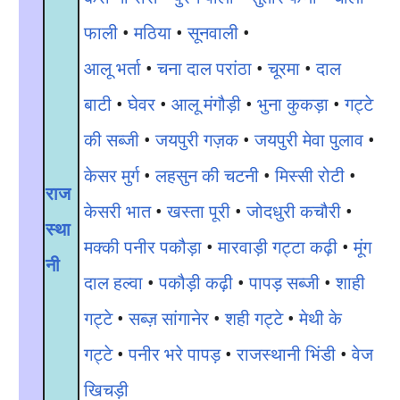
फाली
•
मठिया
•
सूनवाली
•
आलू भर्ता
•
चना दाल परांठा
•
चूरमा
•
दाल
बाटी
•
घेवर
•
आलू मंगौड़ी
•
भुना कुकड़ा
•
गट्टे
की सब्जी
•
जयपुरी गज़क
•
जयपुरी मेवा पुलाव
•
केसर मुर्ग
•
लहसुन की चटनी
•
मिस्सी रोटी
•
राज
केसरी भात
•
खस्ता पूरी
•
जोदधुरी कचौरी
•
स्था
मक्की पनीर पकौड़ा
•
मारवाड़ी गट्टा कढ़ी
•
मूंग
नी
दाल हल्वा
•
पकौड़ी कढ़ी
•
पापड़ सब्जी
•
शाही
गट्टे
•
सब्ज़ सांगानेर
•
शही गट्टे
•
मेथी के
गट्टे
•
पनीर भरे पापड़
•
राजस्थानी भिंडी
•
वेज
खिचड़ी