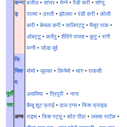
कन्न
बजील
•
सांभर
•
येन्ने
•
पैडी करी
•
सोप्पू
ड़
पाल्या
•
उस्ली
•
झोल्का
•
पंडी करी
•
कोली
करी
•
बेम्ब्ला करी
•
तालिपट्टू
•
मैसूर पाक
•
ओबट्टू
•
कर्दंतु
•
शैविगे पायस
•
कूटु
•
रागी
मन्नी
•
जोडा मुद्दे
सि
क्कि
मोमो
•
थुपका
•
किनेमो
•
चांग
•
राकसी
म
पूर्वो
असमिया
•
त्रिपुरी
•
नागा
त्तर
बैम्बू शूट फ्राई
•
दाल एग्स
•
फिश फ्राइड
अन्य
राइस
•
फिश स्ट्यू
•
कोट पीठा
•
लक्सा स्टॉक
•