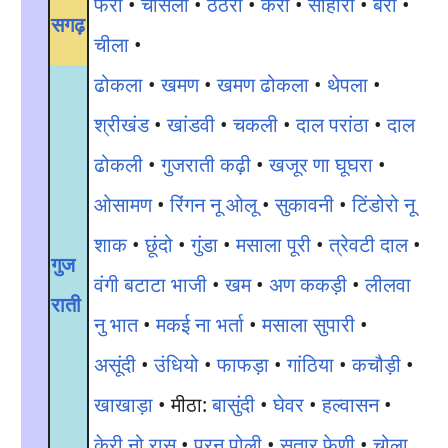
फरा
•
चौसेला
•
ठेठरी
•
करी
•
सोहारी
•
बरा
•
सगढ़
चीला
•
ढोकला
•
खमण
•
खमण ढोकला
•
थेपला
•
श्रीखंड
•
खांडवी
•
चकली
•
दाल परांठा
•
दाल
ढोकली
•
गुजराती कढ़ी
•
खजूर णा घूघरा
•
ओसामण
•
रिंगन नू ओलू
•
सुकावनी
•
टिंडोरो नू
शाक
•
छूंदो
•
गुंडा
•
मसाला पूरी
•
त्रेवटी दाल
•
गुज
वंगी बटाटा भाजी
•
खम
•
अण ककड़ी
•
लीलवा
राती
नु भात
•
मकई ना भर्ता
•
मसाला सुपारी
•
असूंदी
•
उंधियो
•
फाफड़ा
•
गांठिया
•
कचौड़ी
•
खाखाड़ा
• मीठा:
बासुंदी
•
घेवर
•
हल्वासन
•
केरी नो रास
•
पुरन पोली
•
सुतार फेणी
•
चोला