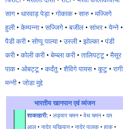
साग
•
धारवाड़ पेड़ा
•
गोकाक
•
सारु
•
मज्जिगे
हुली
•
केम्पन्ना
•
सज्जिगे
•
बजील
•
सांभर
•
येन्ने
•
पैडी करी
•
सोप्पू पाल्या
•
उस्ली
•
झोल्का
•
पंडी
करी
•
कोली करी
•
बेम्ब्ला करी
•
तालिपट्टू
•
मैसूर
पाक
•
ओबट्टू
•
कर्दंतु
•
शैविगे पायस
•
कूटु
•
रागी
मन्नी
•
जोडा मुद्दे
भारतीय खानपान एवं व्यंजन
शाकाहारी
: •
लड्यार चमन
•
वेथ चमन
•
दम
आलू
•
नादेर यखियान
•
नादेर पालक
•
हाक
•