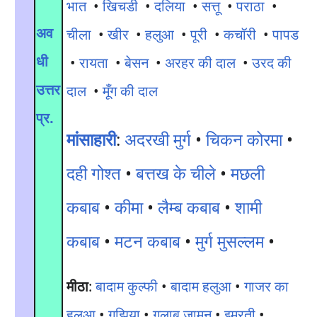
भात
•
खिचडी
•
दलिया
•
सत्तू
•
पराठा
•
अव
चीला
•
खीर
•
हलुआ
•
पूरी
•
कचॉरी
•
पापड
धी
•
रायता
•
बेसन
•
अरहर की दाल
•
उरद की
उत्तर
दाल
•
मूँग की दाल
प्र.
मांसाहारी
:
अदरखी मुर्ग
•
चिकन कोरमा
•
दही गोश्त
•
बत्तख के चीले
•
मछली
कबाब
•
कीमा
•
लैम्ब कबाब
•
शामी
कबाब
•
मटन कबाब
•
मुर्ग मुसल्लम
•
मीठा
:
बादाम कुल्फी
•
बादाम हलुआ
•
गाजर का
हलुआ
•
गुझिया
•
गुलाब जामुन
•
इमरती
•