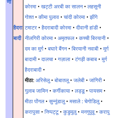
णी
कोरमा
•
खट्टी अरबी का सालन
•
लहसुनी
गोश्त
•
कीमा पुलाव
•
चांदी कोरमा
•
झींगे
हैदरा
टमाटर
•
हैदराबादी कोरमा
•
दीवानी हांडी
•
बादी
नीलगिरी कोरमा
•
अमृतफल
•
कच्ची बिरयानी
•
दम का मुर्ग
•
बघारे बैंगन
•
बिरयानी नवाबी
•
मुर्ग
बादामी
•
दालचा
•
गज़ाला
•
टंगड़ी कबाब
•
मुर्ग
हैदराबादी
•
मीठा
:
अरिसेलु
•
बोबातलू
•
जलेबी
•
जांगिरी
•
गुलाब जामिन
•
कर्गीकाया
•
लड्डू
•
पायसम
•
मीठा पोंगल
•
सुन्नुंडालु
•
मसाले : चेगोडिलु
•
करापुसा
•
निप्पट्टू
•
कुडुमुलु
•
मनगुपूवू
•
करापु