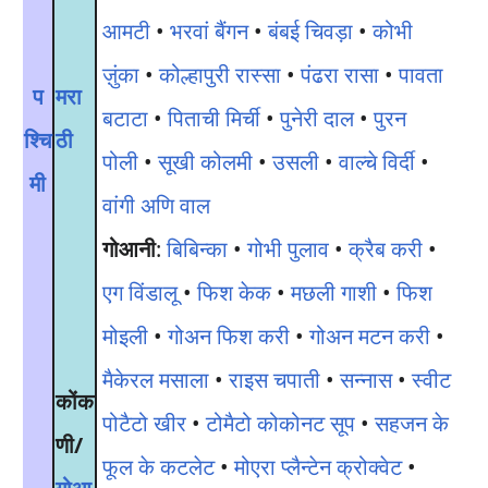
आमटी
•
भरवां बैंगन
•
बंबई चिवड़ा
•
कोभी
ज़ुंका
•
कोल्हापुरी रास्सा
•
पंढरा रासा
•
पावता
प
मरा
बटाटा
•
पिताची मिर्ची
•
पुनेरी दाल
•
पुरन
श्चि
ठी
पोली
•
सूखी कोलमी
•
उसली
•
वाल्चे विर्दी
•
मी
वांगी अणि वाल
गोआनी
:
बिबिन्का
•
गोभी पुलाव
•
क्रैब करी
•
एग विंडालू
•
फिश केक
•
मछली गाशी
•
फिश
मोइली
•
गोअन फिश करी
•
गोअन मटन करी
•
मैकेरल मसाला
•
राइस चपाती
•
सन्नास
•
स्वीट
कोंक
पोटैटो खीर
•
टोमैटो कोकोनट सूप
•
सहजन के
णी/
फूल के कटलेट
•
मोएरा प्लैन्टेन क्रोक्वेट
•