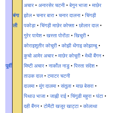
अचार
•
अनारसेर चटनी
•
बेगुन भाजा
•
माछेर
बंगा
झोल
•
चनार बारा
•
चनार दालना
•
चिंगड़ी
ली
पकोड़ा
•
चिंगड़ी माछेर कोफ्ता
•
छोलार दाल
•
गुरेर पायेश
•
खस्ता पोरोंठा
•
खिचुरी
•
कोराइशुतीर कोचुरी
•
कोझी थेंगाइ कोझाम्बु
•
कुचो आमेर अचार
•
माछेर कोचुरी
•
मेथी बैंगन
•
पूर्वी
मिष्टी अचार
•
नार्कोल नाडु
•
पिस्ता संदेश
•
ताउक दाल
•
टमाटर चटनी
दालमा
•
मुंग दालमा
•
संतुला
•
माछ बेसरा
•
पिथाउ भाजा
•
जाह्नी राई
•
चिंगुडी महुरा
•
घंटा
•
दही बैंगन
•
टोमैटॊ खजूर खाट्टा
•
कोलाथा