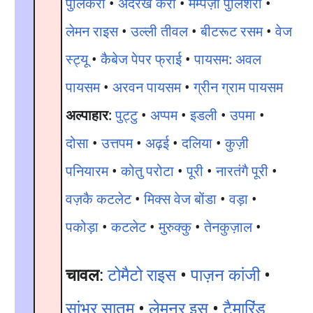
पुलिंकरी
•
अदरख करी
•
मम्पज़ा पुलिशरी
•
लेमन राइस
•
उल्ली तीवल
•
बीटरूट रसम
•
वेज
स्ट्यू
•
कैबेज पेपर फ्राई
•
पायसम: अवल
पायसम
•
अरवन पायसम
•
ग्रीन ग्राम पायसम
अल्पाहार
:
पुट्टु
•
अप्पम
•
इडली
•
उपमा
•
दोसा
•
उत्तपम
•
अढ़ई
•
दलिया
•
कुज़ी
पनियारम
•
कोतु परोटा
•
पूरी
•
नारतंगै पूरी
•
वज़कै कटलेट
•
मिक्स वेज बोंडा
•
वड़ा
•
पकोड़ा
•
कटलेट
•
मुरुक्कु
•
तेनकुज़ाल
•
चावल
:
टोमैटो राइस
•
पाज़न कांजी
•
सांभर सातम
•
लेमनर इस
•
टैमारिंड