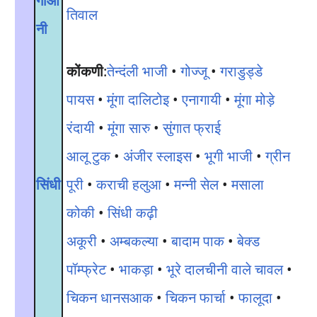
गोआ
तिवाल
नी
कोंकणी
:
तेन्दंली भाजी
•
गोज्जू
•
गराडुड्डे
पायस
•
मूंगा दालिटोइ
•
एनागायी
•
मूंगा मोड़े
रंदायी
•
मूंगा सारु
•
सुंगात फ्राई
आलू टुक
•
अंजीर स्लाइस
•
भूगी भाजी
•
ग्रीन
सिंधी
पूरी
•
कराची हलुआ
•
मन्नी सेल
•
मसाला
कोकी
•
सिंधी कढ़ी
अकूरी
•
अम्बकल्या
•
बादाम पाक
•
बेक्ड
पॉम्फ्रेट
•
भाकड़ा
•
भूरे दालचीनी वाले चावल
•
चिकन धानसआक
•
चिकन फार्चा
•
फालूदा
•