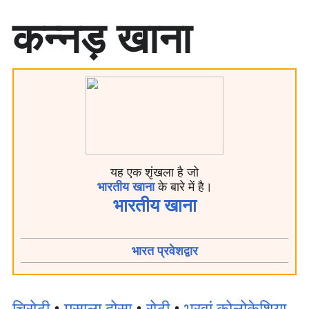
सा
कन्नड़ खाना
म
ग्री
प
र
जा
एँ
यह एक शृंखला है जो
भारतीय खाना
के बारे में है।
भारतीय खाना
भारत प्रवेशद्वार
चिरोटी
•
मसाला दोसा
•
रोटी
•
भरवां कोलोकेशिया