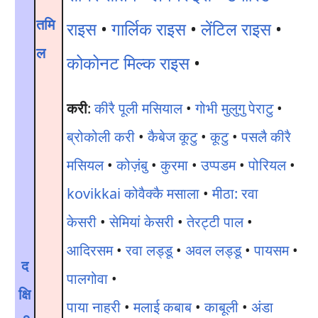
तमि
राइस
•
गार्लिक राइस
•
लेंटिल राइस
•
ल
कोकोनट मिल्क राइस
•
करी
:
कीरै पूली मसियाल
•
गोभी मुलुगु पेराटु
•
ब्रोकोली करी
•
कैबेज कूटु
•
कूटु
•
पसलै कीरै
मसियल
•
कोज़ंबु
•
कुरमा
•
उप्पडम
•
पोरियल
•
kovikkai कोवैक्कै मसाला
•
मीठा: रवा
केसरी
•
सेमियां केसरी
•
तेरट्टी पाल
•
आदिरसम
•
रवा लड्डू
•
अवल लड्डू
•
पायसम
•
द
पालगोवा
•
क्षि
पाया नाहरी
•
मलाई कबाब
•
काबूली
•
अंडा