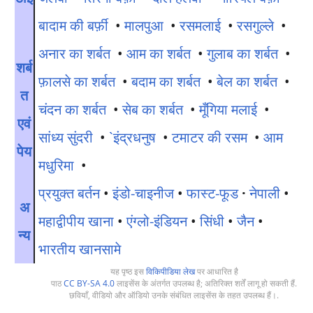
बादाम की बर्फ़ी
•
मालपुआ
•
रसमलाई
•
रसगुल्ले
•
अनार का शर्बत
•
आम का शर्बत
•
गुलाब का शर्बत
•
शर्ब
फ़ालसे का शर्बत
•
बदाम का शर्बत
•
बेल का शर्बत
•
त
चंदन का शर्बत
•
सेब का शर्बत
•
मूँगिया मलाई
•
एवं
सांध्य सुंदरी
•
`इंद्रधनुष
•
टमाटर की रसम
•
आम
पेय
मधुरिमा
•
प्रयुक्त बर्तन
•
इंडो-चाइनीज
•
फास्ट-फूड
·
नेपाली
•
अ
महाद्वीपीय खाना
•
एंग्लो-इंडियन
•
सिंधी
•
जैन
•
न्य
भारतीय खानसामे
यह पृष्ठ इस
विकिपीडिया लेख
पर आधारित है
पाठ
CC BY-SA 4.0
लाइसेंस के अंतर्गत उपलब्ध है; अतिरिक्त शर्तें लागू हो सकती हैं.
छवियाँ, वीडियो और ऑडियो उनके संबंधित लाइसेंस के तहत उपलब्ध हैं।.