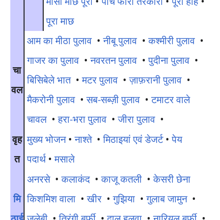
मीसा माछ पूरा
•
पांच फोरों तरकारी
•
पूरा हाह
•
पूरा माछ
आम का मीठा पुलाव
•
नीबू पुलाव
•
कश्मीरी पुलाव
•
गाजर का पुलाव
•
नवरतन पुलाव
•
पुदीना पुलाव
•
चा
बिसिबेले भात
•
मटर पुलाव
•
ज़ाफ़रानी पुलाव
•
वल
मैकरोनी पुलाव
•
सब-सब्ज़ी पुलाव
•
टमाटर वाले
चावल
•
हरा-भरा पुलाव
•
जीरा पुलाव
•
वृह
मुख्य भोजन
•
नाश्ते
•
मिठाइयां एवं डेजर्ट
•
पेय
त
पदार्थ
•
मसाले
अनरसे
•
कलाकंद
•
काजू कतली
•
केसरी छेना
मि
किशमिश वाला
•
खीर
•
गुझिया
•
गुलाब जामुन
•
ठाई
जलेबी
•
तिरंगी बर्फ़ी
•
दाल हलवा
•
नारियल बर्फ़ी
•