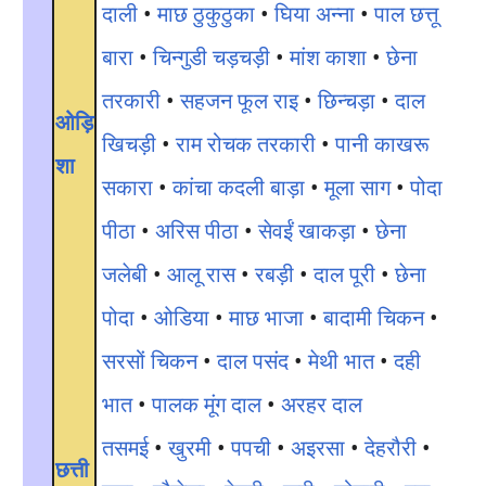
दाली
•
माछ ठुकुठुका
•
घिया अन्ना
•
पाल छत्तू
बारा
•
चिन्गुडी चड़चड़ी
•
मांश काशा
•
छेना
तरकारी
•
सहजन फूल राइ
•
छिन्चड़ा
•
दाल
ओड़ि
खिचड़ी
•
राम रोचक तरकारी
•
पानी काखरू
शा
सकारा
•
कांचा कदली बाड़ा
•
मूला साग
•
पोदा
पीठा
•
अरिस पीठा
•
सेवईं खाकड़ा
•
छेना
जलेबी
•
आलू रास
•
रबड़ी
•
दाल पूरी
•
छेना
पोदा
•
ओडिया
•
माछ भाजा
•
बादामी चिकन
•
सरसों चिकन
•
दाल पसंद
•
मेथी भात
•
दही
भात
•
पालक मूंग दाल
•
अरहर दाल
तसमई
•
खुरमी
•
पपची
•
अइरसा
•
देहरौरी
•
छत्ती