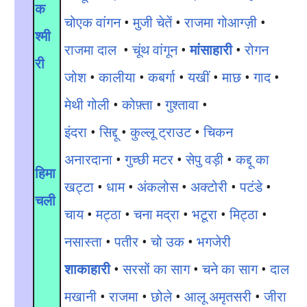
क
चोएक वांगन
•
मुजी चेतें
•
राजमा गोआग्ज़ी
•
श्मी
राजमा दाल
•
चूंथ वांगून
•
मांसाहारी
•
रोगन
री
जोश
•
कालीया
•
कबर्गा
•
यखीं
•
माछ
•
गाद
•
मेथी गोली
•
कोफ़्ता
•
गुश्तावा
•
इंदरा
•
सिद्दू
•
कुल्लू ट्राउट
•
चिकन
अनारदाना
•
गुच्छी मटर
•
सेपु वड़ी
•
कद्दू का
हिमा
खट्टा
•
धाम
•
अंकलोस
•
अक्टोरी
•
पटंडे
•
चली
चाय
•
मट्ठा
•
चना मद्रा
•
भटूरा
•
मिट्ठा
•
नसास्ता
•
पतीर
•
चो उक
•
भगजेरी
शाकाहारी
•
सरसों का साग
•
चने का साग
•
दाल
मखानी
•
राजमा
•
छोले
•
आलू अमृतसरी
•
जीरा