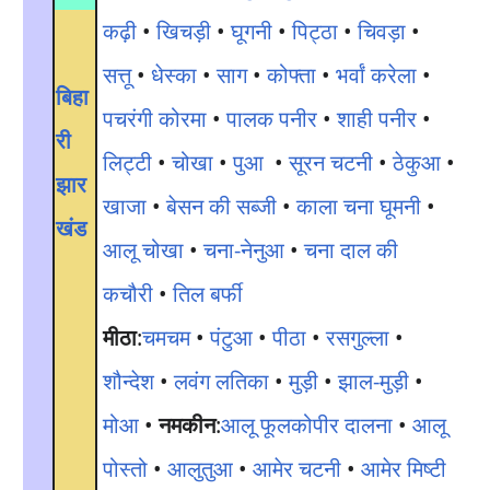
कढ़ी
•
खिचड़ी
•
घूगनी
•
पिट्ठा
•
चिवड़ा
•
सत्तू
•
धेस्का
•
साग
•
कोफ्ता
•
भर्वां करेला
•
बिहा
पचरंगी कोरमा
•
पालक पनीर
•
शाही पनीर
•
री
लिट्टी
•
चोखा
•
पुआ
•
सूरन चटनी
•
ठेकुआ
•
झार
खाजा
•
बेसन की सब्जी
•
काला चना घूमनी
•
खंड
आलू चोखा
•
चना-नेनुआ
•
चना दाल की
कचौरी
•
तिल बर्फी
मीठा
:
चमचम
•
पंटुआ
•
पीठा
•
रसगुल्ला
•
शौन्देश
•
लवंग लतिका
•
मुड़ी
•
झाल-मुड़ी
•
मोआ
•
नमकीन
:
आलू फूलकोपीर दालना
•
आलू
पोस्तो
•
आलुतुआ
•
आमेर चटनी
•
आमेर मिष्टी