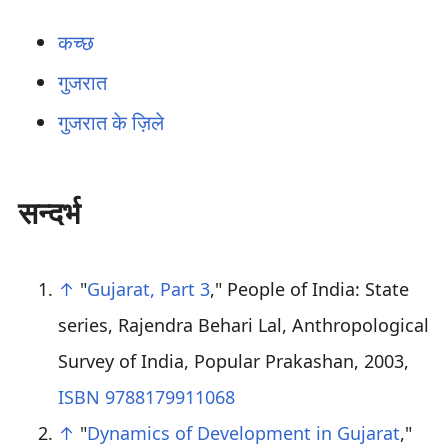
कच्छ
गुजरात
गुजरात के ज़िले
सन्दर्भ
↑
"
Gujarat, Part 3
," People of India: State
series, Rajendra Behari Lal, Anthropological
Survey of India, Popular Prakashan, 2003,
ISBN 9788179911068
↑
"
Dynamics of Development in Gujarat
,"