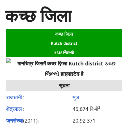
सा
कच्छ जिला
म
ग्री
प
र
कच्छ ज़िला
जा
एँ
Kutch district
કચ્છ જિલ્લો
सूचना
राजधानी
:
भुज
क्षेत्रफल
:
45,674 किमी²
जनसंख्या
(2011):
20,92,371