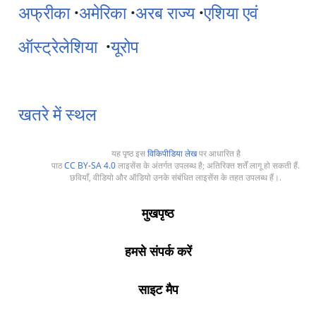
अफ्रीका
·
अमेरिका
·
अरब राज्य
·
एशिया एवं
ऑस्ट्रेलेशिया
·
यूरोप
खतरे में स्थल
यह पृष्ठ इस
विकिपीडिया लेख
पर आधारित है
पाठ
CC BY-SA 4.0
लाइसेंस के अंतर्गत उपलब्ध है; अतिरिक्त शर्तें लागू हो सकती हैं.
छवियाँ, वीडियो और ऑडियो उनके संबंधित लाइसेंस के तहत उपलब्ध हैं।.
मुखपृष्ठ
हमसे संपर्क करें
साइट मैप