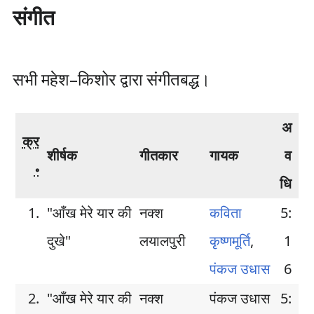
संगीत
सभी महेश–किशोर द्वारा संगीतबद्ध।
अ
क्र
शीर्षक
गीतकार
गायक
व
॰
धि
1.
"आँख मेरे यार की
नक्श
कविता
5:
दुखे"
लयालपुरी
कृष्णमूर्ति
,
1
पंकज उधास
6
2.
"आँख मेरे यार की
नक्श
पंकज उधास
5: