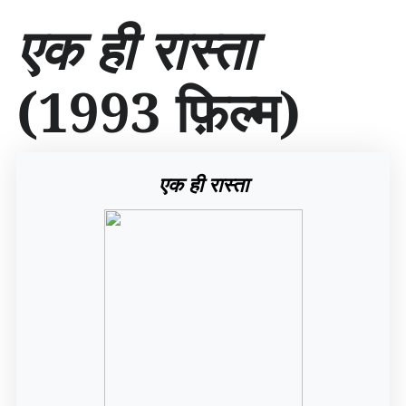
सा
एक ही रास्ता
म
ग्री
प
(1993 फ़िल्म)
र
जा
एँ
एक ही रास्ता