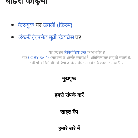
बाहरी कड़ियाँ
फेसबुक
पर
उंगली (फ़िल्म)
उंगली
इंटरनेट मूवी डेटाबेस
पर
यह पृष्ठ इस
विकिपीडिया लेख
पर आधारित है
पाठ
CC BY-SA 4.0
लाइसेंस के अंतर्गत उपलब्ध है; अतिरिक्त शर्तें लागू हो सकती हैं.
छवियाँ, वीडियो और ऑडियो उनके संबंधित लाइसेंस के तहत उपलब्ध हैं।.
मुखपृष्ठ
हमसे संपर्क करें
साइट मैप
हमारे बारे में