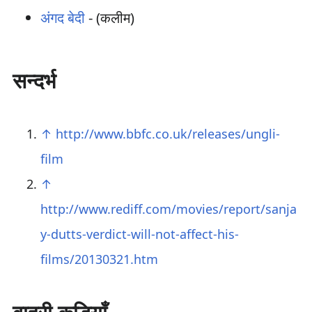
अंगद बेदी
- (कलीम)
सन्दर्भ
↑
http://www.bbfc.co.uk/releases/ungli-
film
↑
http://www.rediff.com/movies/report/sanja
y-dutts-verdict-will-not-affect-his-
films/20130321.htm