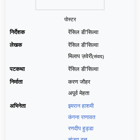
पोस्टर
निर्देशक
रेंसिल डी'सिल्वा
लेखक
रेंसिल डी'सिल्वा
मिलाप ज़वेरी
(संवाद)
पटकथा
रेंसिल डी'सिल्वा
निर्माता
करण जौहर
अपूर्व मेहता
अभिनेता
इमरान हाशमी
कंगना राणावत
रणदीप हुड्डा
संजय दत्त