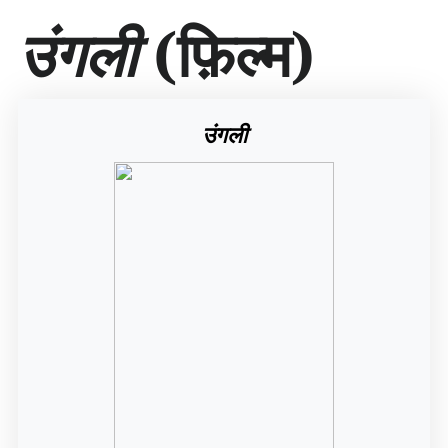
सा
उंगली
(फ़िल्म)
म
ग्री
प
र
जा
उंगली
एँ