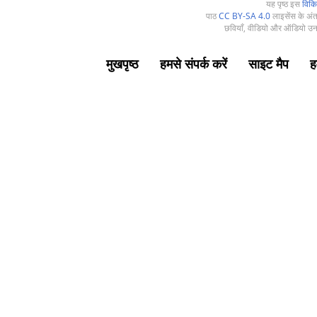
यह पृष्ठ इस
विकि
पाठ
CC BY-SA 4.0
लाइसेंस के अंतर
छवियाँ, वीडियो और ऑडियो उनक
मुखपृष्ठ
हमसे संपर्क करें
साइट मैप
हम