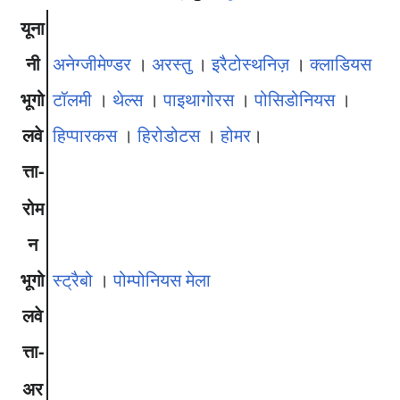
यूना
नी
अनेग्जीमेण्डर
।
अरस्तु
।
इरैटोस्थनिज़
।
क्लाडियस
भूगो
टॉलमी
।
थेल्स
।
पाइथागोरस
।
पोसिडोनियस
।
लवे
हिप्पारकस
।
हिरोडोटस
।
होमर
।
त्ता-
रोम
न
भूगो
स्ट्रैबो
।
पोम्पोनियस मेला
लवे
त्ता-
अर