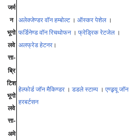
जर्म
न
अलेक्जेण्डर वॉन हम्बोल्ट
।
ऑस्कर पेशेल
।
भूगो
फर्डिनेण्ड वॉन रिचथोफन
।
फ्रेड्रिक रेटजेल
।
लवे
अलफ्रेड हेटनर
।
त्ता-
ब्रि
टिश
हेल्फोर्ड जॉन मैकिण्डर
।
डडले स्टाम्प
।
एण्ड्र्यू जॉन
भूगो
हरबर्टसन
लवे
त्ता-
अमे