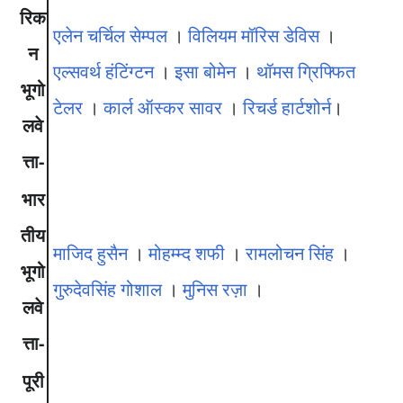
रिक
एलेन चर्चिल सेम्पल
।
विलियम मॉरिस डेविस
।
न
एल्सवर्थ हंटिंग्टन
।
इसा बोमेन
।
थॉमस ग्रिफ्फित
भूगो
टेलर
।
कार्ल ऑस्कर सावर
।
रिचर्ड हार्टशोर्न
।
लवे
त्ता-
भार
तीय
माजिद हुसैन
।
मोहम्म्द शफी
।
रामलोचन सिंह
।
भूगो
गुरुदेवसिंह गोशाल
।
मुनिस रज़ा
।
लवे
त्ता-
पूरी