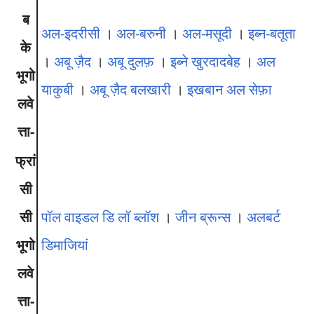
ब
अल-इदरीसी
।
अल-बरुनी
।
अल-मसूदी
।
इब्न-बतूता
के
।
अबू ज़ैद
।
अबू दुलफ़
।
इब्ने खुरदादबेह
।
अल
भूगो
याकुबी
।
अबू ज़ैद बलखारी
।
इखबान अल सेफ़ा
लवे
त्ता-
फ्रां
सी
सी
पॉल वाइडल डि लॉ ब्लॉश
।
जीन ब्रून्स
।
अलबर्ट
भूगो
डिमाजियां
लवे
त्ता-