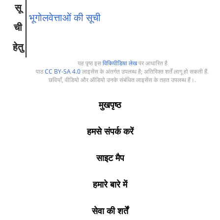
सू
भूगोलवेत्ताओं की सूची
ची
हेतु
यह पृष्ठ इस
विकिपीडिया लेख
पर आधारित है
पाठ
CC BY-SA 4.0
लाइसेंस के अंतर्गत उपलब्ध है; अतिरिक्त शर्तें लागू हो सकती हैं.
छवियाँ, वीडियो और ऑडियो उनके संबंधित लाइसेंस के तहत उपलब्ध हैं।.
मुखपृष्ठ
हमसे संपर्क करें
साइट मैप
हमारे बारे में
सेवा की शर्तें