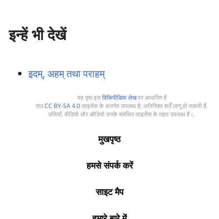
इन्हें भी देखें
इदम्, अहम् तथा पराहम्
यह पृष्ठ इस
विकिपीडिया लेख
पर आधारित है
पाठ
CC BY-SA 4.0
लाइसेंस के अंतर्गत उपलब्ध है; अतिरिक्त शर्तें लागू हो सकती हैं.
छवियाँ, वीडियो और ऑडियो उनके संबंधित लाइसेंस के तहत उपलब्ध हैं।.
मुखपृष्ठ
हमसे संपर्क करें
साइट मैप
हमारे बारे में