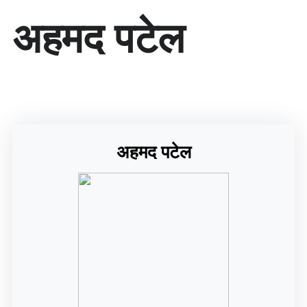
सा
अहमद पटेल
म
ग्री
प
र
जा
एँ
अहमद पटेल