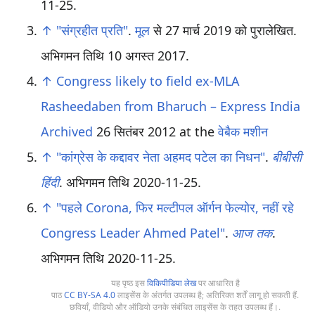
11-25
.
↑
"संग्रहीत प्रति"
.
मूल
से 27 मार्च 2019 को पुरालेखित
.
अभिगमन तिथि 10 अगस्त 2017
.
↑
Congress likely to field ex-MLA
Rasheedaben from Bharuch – Express India
Archived
26 सितंबर 2012 at the
वेबैक मशीन
↑
"कांग्रेस के कद्दावर नेता अहमद पटेल का निधन"
.
बीबीसी
हिंदी
. अभिगमन तिथि
2020-11-25
.
↑
"पहले Corona, फिर मल्टीपल ऑर्गन फेल्योर, नहीं रहे
Congress Leader Ahmed Patel"
.
आज तक
.
अभिगमन तिथि
2020-11-25
.
यह पृष्ठ इस
विकिपीडिया लेख
पर आधारित है
पाठ
CC BY-SA 4.0
लाइसेंस के अंतर्गत उपलब्ध है; अतिरिक्त शर्तें लागू हो सकती हैं.
छवियाँ, वीडियो और ऑडियो उनके संबंधित लाइसेंस के तहत उपलब्ध हैं।.