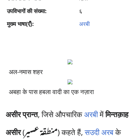
उपविभागों की संख्या:
६
मुख्य भाषा(एँ):
अरबी
अल-नमास शहर
अबहा के पास हबला वादी का एक नज़ारा
असीर प्रान्त
, जिसे औपचारिक
अरबी
में
मिन्तक़ाह​
منطقة عسير‎‎
असीर
(
) कहते हैं,
सउदी अरब
के