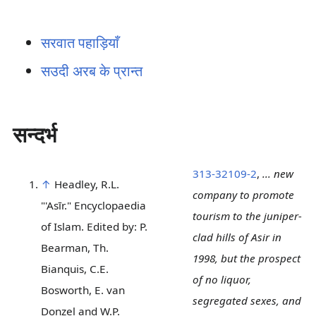
सरवात पहाड़ियाँ
सउदी अरब के प्रान्त
सन्दर्भ
313-32109-2
,
... new
↑
Headley, R.L.
company to promote
"'Asīr." Encyclopaedia
tourism to the juniper-
of Islam. Edited by: P.
clad hills of Asir in
Bearman, Th.
1998, but the prospect
Bianquis, C.E.
of no liquor,
Bosworth, E. van
segregated sexes, and
Donzel and W.P.