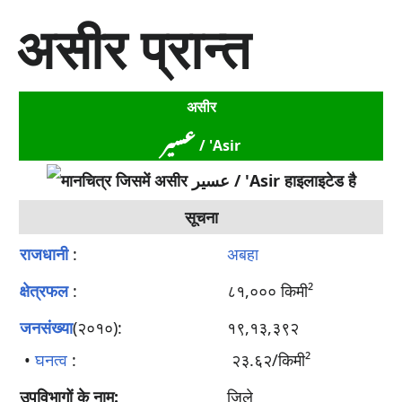
सा
असीर प्रान्त
म
ग्री
प
र
असीर
जा
عسير‎
एँ
‎ / 'Asir
सूचना
राजधानी
:
अबहा
क्षेत्रफल
:
८१,००० किमी²
जनसंख्या
(२०१०):
१९,१३,३९२
•
घनत्व
:
२३.६२/किमी²
उपविभागों के नाम:
ज़िले