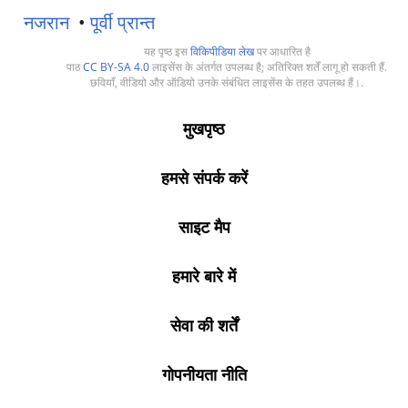
नजरान
•
पूर्वी प्रान्त
यह पृष्ठ इस
विकिपीडिया लेख
पर आधारित है
पाठ
CC BY-SA 4.0
लाइसेंस के अंतर्गत उपलब्ध है; अतिरिक्त शर्तें लागू हो सकती हैं.
छवियाँ, वीडियो और ऑडियो उनके संबंधित लाइसेंस के तहत उपलब्ध हैं।.
मुखपृष्ठ
हमसे संपर्क करें
साइट मैप
हमारे बारे में
सेवा की शर्तें
गोपनीयता नीति