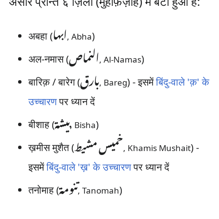
असीर प्रान्त ६ ज़िलों (मुहाफ़ज़ाह) में बंटा हुआ है:
ابها
अबहा (
)
‎, Abha
النماص
अल-नमास (
)
‎, Al-Namas
بارق
बारिक़ / बारेग (
) - इसमें
बिंदु-वाले 'क़' के
‎, Bareg
उच्चारण
पर ध्यान दें
بيشة
बीशाह (
)
‎, Bisha
خميس مشيط
ख़मीस मुशैत​ (
) -
‎, Khamis Mushait
इसमें
बिंदु-वाले 'ख़' के उच्चारण
पर ध्यान दें
تنومة
तनोमाह​ (
)
‎, Tanomah