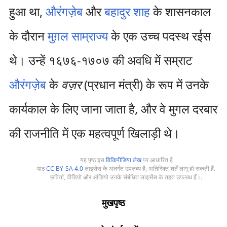
हुआ था,
औरंगज़ेब
और
बहादुर शाह
के शासनकाल
के दौरान
मुग़ल साम्राज्य
के एक उच्च पदस्थ रईस
थे। उन्हें १६७६-१७०७ की अवधि में सम्राट
औरंगज़ेब
के
वज़र
(प्रधान मंत्री) के रूप में उनके
कार्यकाल के लिए जाना जाता है, और वे मुगल दरबार
की राजनीति में एक महत्वपूर्ण खिलाड़ी थे।
यह पृष्ठ इस
विकिपीडिया लेख
पर आधारित है
पाठ
CC BY-SA 4.0
लाइसेंस के अंतर्गत उपलब्ध है; अतिरिक्त शर्तें लागू हो सकती हैं.
छवियाँ, वीडियो और ऑडियो उनके संबंधित लाइसेंस के तहत उपलब्ध हैं।.
मुखपृष्ठ