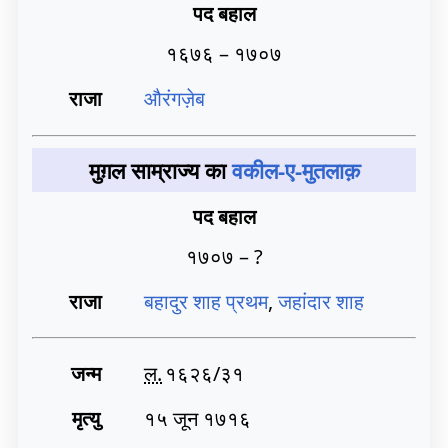
पद बहाल
१६७६ – १७०७
राजा
औरंगज़ेब
मुग़ल साम्राज्य का
वकील-ए-मुतलाक़
पद बहाल
१७०७ – ?
राजा
बहादुर शाह प्रथम
,
जहांदार शाह
जन्म
ल.
१६२६/३१
मृत्यु
१५ जून १७१६