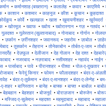
कर्मान
•
कर्मानशाह (बख्तरान)
•
कलालेह
•
कवार
•
काएमिये
•
ाक
•
काशान
•
कशमार
•
काहनुज
•
कीश
•
कूचान
•
कूहदाश्त
कोर्दकूय
•
कोर्वे
•
खल्खाल
•
खाश
•
खुमायनीशहर
•
खुर्रमदर्रा
ुक
•
खोरमूज
•
ख्वाफ
•
ख्वोय
•
ख्वोरास्गान
•
गज़
•
गतवंद
•
•
गुलदश्त
•
गुलेस्तान (सुल्तानाबाद)
•
गोनाबाद
•
गोर्गान
•
गोलपाए
•
ज़र्कान
•
ज़र्रीनशहर
•
जवानरूद
•
जहरोम
•
ज़ाबोल
•
ज़ाहे
येबाद
•
तूसर्कान
•
तेहरान
•
तोनेकाबोन
•
तोर्बत-ए-जाम
•
तोर्ब
ानदर्रेह
•
देज़फूल
•
देलीजान
•
देह गोलान
•
देह दश्त
•
देहबारेज
फाबाद
•
नजरबाद
•
नज़राबाद
•
नसीमशहर
•
नहावंद
•
नाईन
िस
•
पार्साबाद
•
पावे
•
पीरानशहर
•
पीश्वा
•
पोल-ए-दुखतार
•
रोजाबाद
•
फेरेदूं किनार
•
फोमन
•
फौलादशहर
•
बंदर-ए-अंज़ल
नावेह
•
बंदर-ए-तुर्कमान
•
बंदर-ए-मानशहर
•
बंदर-ए-लेन्गेह
•
बम-
ग-ए-शहर
•
बागिस्तान
•
बानेह
•
बाफ्क
•
बाफ्त
•
बाबोल
•
बाबो
•
बेहबहान
•
बेहशहर
•
बोजनुर्द
•
बोराज़जान
•
बोरुजेन
•
बोरूज
•
मस्जिद-ए-सुलेमान
•
महदश्त
•
महमूदाबाद
•
महाबाद
•
महाल
ीनूदश्त
•
मुबारके
•
मुहम्मदशहर
•
मुहम्मदिये
•
मेबूद
•
मेश्किन दश