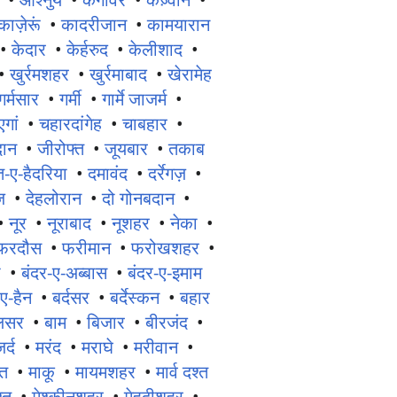
काज़ेरूं
•
कादरीजान
•
कामयारान
•
केदार
•
केर्हरुद
•
केलीशाद
•
•
खुर्रमशहर
•
खुर्रमाबाद
•
खेरामेह
गर्मसार
•
गर्मी
•
गार्मे जाजर्म
•
गां
•
चहारदांगेह
•
चाबहार
•
दान
•
जीरोफ्त
•
जूयबार
•
तकाब
ात-ए-हैदरिया
•
दमावंद
•
दर्रेगज़
•
़
•
देहलोरान
•
दो गोनबदान
•
•
नूर
•
नूराबाद
•
नूशहर
•
नेका
•
फरदौस
•
फरीमान
•
फरोखशहर
•
ी
•
बंदर-ए-अब्बास
•
बंदर-ए-इमाम
ए-हैन
•
बर्दसर
•
बर्देस्कन
•
बहार
लसर
•
बाम
•
बिजार
•
बीरजंद
•
र्द
•
मरंद
•
मराघे
•
मरीवान
•
ात
•
माकू
•
मायमशहर
•
मार्व दश्त
्त
•
मेश्कीनशहर
•
मेहदीशहर
•