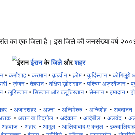
रांत का एक जिला है। इस जिले की जनसंख्या वर्ष २
ईरान
के
जिले
और
शहर
ान
•
कर्मांशाह
•
करमान
•
क़ज़्वीन
•
क़ोम
•
कुर्दिस्तान
•
कोगिलुये 
यारी
•
ज़ंजन
•
तेहरान
•
दक्षिण ख़ोरासान
•
पश्चिम अज़रबैजान
•
पू
ान
•
लूरिस्तान
•
सिस्तान और बलूचिस्तान
•
सेमनान
•
हमादान
•
हो
शहर
•
अज़ारशहर
•
अज़्ना
•
अन्दिमेश्क
•
अन्दिशेह
•
अबदानन
अराक
•
अरान वा बिदगोल
•
अर्दकान
•
आर्दबील
•
अलवंद
•
अली
•
अहवाज़
•
अहार
•
आमुल
•
आलियाबाद-ए कतूल
•
इकबालिया
•
ईरानशहर
•
ईलाम
•
उमीदिये
•
एक्लिद
•
एस्फरायेन
•
ओरुमिये