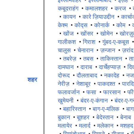
कबूदराहंग
•
कमालशहर
•
करज
•
•
कायन
•
कारे ज़ियाउद्दीन
•
कार्च
केश्म
•
कोद्स
•
कोनार्क
•
कोम
•
•
खोंज
•
खोंसर
•
खोमेन
•
खोरज़
गालीकश
•
गिराश
•
गुंबद-ए-कबूस
चालुस
•
चेनारान
•
ज़न्जान
•
ज़रांद
•
तबरेज़
•
तबस
•
ताकिस्तान
•
ता
दामघान
•
दाराब
•
दार्चेहप्याज़
•
दिव
दोरूद
•
दौलताबाद
•
नकादेह
•
नज
शहर
नेरीज़
•
नेशाबूर
•
पाकदश्त
•
पारद
फलावर्जान
•
फसा
•
फारसान
•
फी
खुमेयनी
•
बंदर-ए-कंगान
•
बंदर-ए-ग
•
बहारिस्तान
•
बाग-ए-मलिक
•
बा
बुकान
•
बूशहर
•
बेदेस्तान
•
बेनाब
मलायेर
•
मलार्द
•
मलेकान
•
मशहद
•
मियांदोआब
•
मियाने
•
मीनाब
•
म