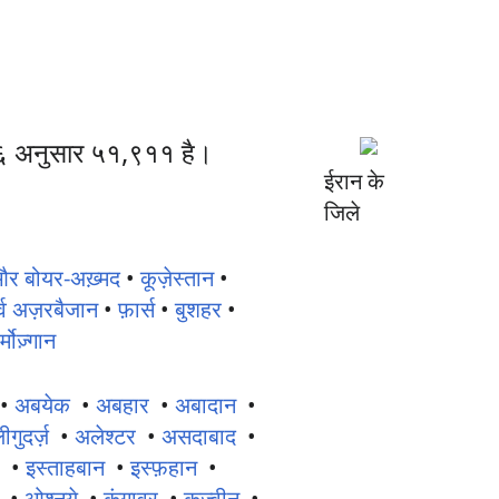
००६ अनुसार ५१,९११ है।
ईरान के
जिले
और बोयर-अख़्मद
•
कूज़ेस्तान
•
र्व अज़रबैजान
•
फ़ार्स
•
बुशहर
•
र्मोज़्गान
•
अबयेक
•
अबहार
•
अबादान
•
गुदर्ज़
•
अलेश्टर
•
असदाबाद
•
ह
•
इस्ताहबान
•
इस्फ़हान
•
•
ओश्नुये
•
कंगावर
•
कज़्वीन
•