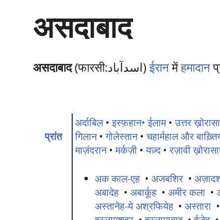
सा
असदाबाद
म
ग्री
प
र
जा
असदाबाद
(फारसी:اسدآباد)
ईरान
में
हमादान
प्
एँ
अर्दाबिल
•
इस्फ़हान•
ईलाम
•
उत्तर ख़ोरास
प्रांत
गिलान
•
गोलेस्तान
•
चहार्महाल और बाख़्ति
माज़ंदरान
•
मर्कज़ी
•
यज़्द
•
रज़ावी ख़ोरास
अक काल-एह
•
अजबशिर
•
अज़ाद
अबादेह
•
अबार्कूह
•
अमीर कला
•
अस्तानेह-ये अश्रफियेह
•
अस्तारा
इस्लामशहर
•
इस्लामाबाद
•
ईज़ेह