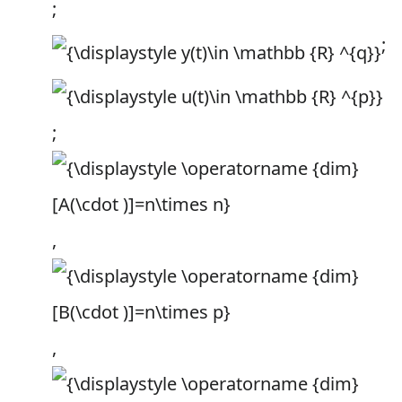
;
;
;
,
,