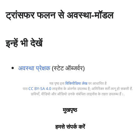
ट्रांसफर फलन से अवस्था-मॉडल
इन्हें भी देखें
अवस्था प्रेक्षक
(स्टेट ऑब्जर्वर)
यह पृष्ठ इस
विकिपीडिया लेख
पर आधारित है
पाठ
CC BY-SA 4.0
लाइसेंस के अंतर्गत उपलब्ध है; अतिरिक्त शर्तें लागू हो सकती हैं.
छवियाँ, वीडियो और ऑडियो उनके संबंधित लाइसेंस के तहत उपलब्ध हैं।.
मुखपृष्ठ
हमसे संपर्क करें