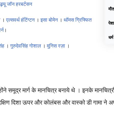
्ड्र्यू जॉन हरबर्टसन
मौ
स
।
एल्सवर्थ हंटिंग्टन
।
इसा बोमेन
।
थॉमस ग्रिफ्फित
पेश
र्न
।
धर्म
िंह
।
गुरुदेवसिंह गोशाल
।
मुनिस रज़ा
।
होंने समूद्र मार्ग के मानचित्र बनाये थे । इनके मानच
र दक्षिण दिशा ऊपर और कोलंबस और वास्को डी गामा ने अप