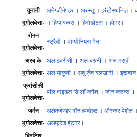
यूनानी
अनेग्जीमेण्डर
।
अरस्तु
।
इरैटोस्थनिज़
।
भूगोलवेत्ता-
।
हिप्पारकस
।
हिरोडोटस
।
होमर
।
रोमन
स्ट्रैबो
।
पोम्पोनियस मेला
भूगोलवेत्ता-
अरब के
अल-इदरीसी
।
अल-बरुनी
।
अल-मसूदी
भूगोलवेत्ता-
अल याकुबी
।
अबू ज़ैद बलखारी
।
इखबान 
फ्रांसीसी
पॉल वाइडल डि लॉ ब्लॉश
।
जीन ब्रून्स
।
भूगोलवेत्ता-
जर्मन
अलेक्जेण्डर वॉन हम्बोल्ट
।
ऑस्कर पेशेल
भूगोलवेत्ता-
अलफ्रेड हेटनर
।
ब्रिटिश