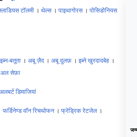
क्लाडियस टॉलमी
।
थेल्स
।
पाइथागोरस
।
पोसिडोनियस
।
इब्न-बतूता
।
अबू ज़ैद
।
अबू दुलफ़
।
इब्ने खुरदादबेह
।
अल सेफ़ा
अलबर्ट डिमाजियां
।
फर्डिनेण्ड वॉन रिचथोफन
।
फ्रेड्रिक रेटजेल
।
जन्