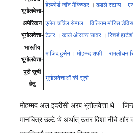
हेल्फोर्ड जॉन मैकिण्डर
।
डडले स्टाम्प
।
एण
भूगोलवेत्ता-
अमेरिकन
एलेन चर्चिल सेम्पल
।
विलियम मॉरिस डेवि
भूगोलवेत्ता-
टेलर
।
कार्ल ऑस्कर सावर
।
रिचर्ड हार्टशो
भारतीय
माजिद हुसैन
।
मोहम्म्द शफी
।
रामलोचन स
भूगोलवेत्ता-
पूरी सूची
भूगोलवेत्ताओं की सूची
हेतु
मोहम्मद अल इदरीसी अरब भूगोलवेत्ता थे । जिन्
मानचित्र उल्टे थे अर्थात् उत्तर दिशा नीचे औ