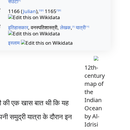
सेउटा
[
4
]
त
1166 (
Julian
),
1165
[
5
]
[
6
]
[
7
]
[
8
]
ा
इतिहासकार
, वनस्पतिशास्त्री,
लेखक
,
यात्री
[
9
]
[
10
]
इस्लाम
12th-
century
map of
the
Indian
ित्रौ की एक खास बात थी कि यह
Ocean
नी समुद्री यात्रा के दौरान इन
by Al-
Idrisi