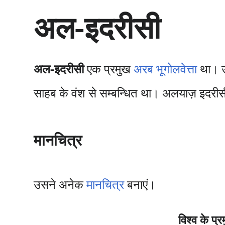
सा
अल-इदरीसी
म
ग्री
प
र
जा
अल-इदरीसी
एक प्रमुख
अरब
भूगोलवेत्ता
था। 
एँ
साहब के वंश से सम्बन्धित था। अलयाज़ इदरीस
मानचित्र
उसने अनेक
मानचित्र
बनाएं।
विश्व के प्