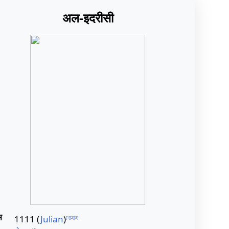
अल-इदरीसी
म
1111 (
Julian
)
[
1
]
[
2
]
[
3
]