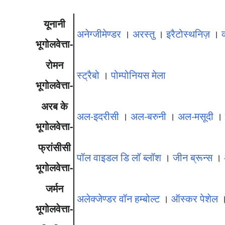
यूनानी
अनेग्जीमेण्डर
।
अरस्तु
।
इरैटोस्थनिज़
।
भूगोलवेत्ता-
रोमन
स्ट्रैबो
।
पोम्पोनियस मेला
भूगोलवेत्ता-
अरब के
अल-इदरीसी
।
अल-बरुनी
।
अल-मसूदी
भूगोलवेत्ता-
फ्रांसीसी
पॉल वाइडल डि लॉ ब्लॉश
।
जीन ब्रून्स
।
भूगोलवेत्ता-
जर्मन
अलेक्जेण्डर वॉन हम्बोल्ट
।
ऑस्कर पेशेल
भूगोलवेत्ता-