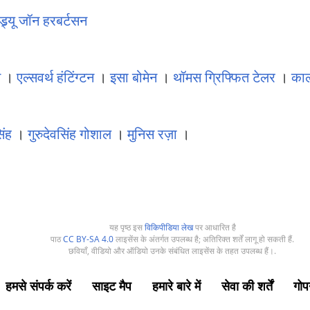
्ड्र्यू जॉन हरबर्टसन
स
।
एल्सवर्थ हंटिंग्टन
।
इसा बोमेन
।
थॉमस ग्रिफ्फित टेलर
।
कार
िंह
।
गुरुदेवसिंह गोशाल
।
मुनिस रज़ा
।
यह पृष्ठ इस
विकिपीडिया लेख
पर आधारित है
पाठ
CC BY-SA 4.0
लाइसेंस के अंतर्गत उपलब्ध है; अतिरिक्त शर्तें लागू हो सकती हैं.
छवियाँ, वीडियो और ऑडियो उनके संबंधित लाइसेंस के तहत उपलब्ध हैं।.
हमसे संपर्क करें
साइट मैप
हमारे बारे में
सेवा की शर्तें
गोप