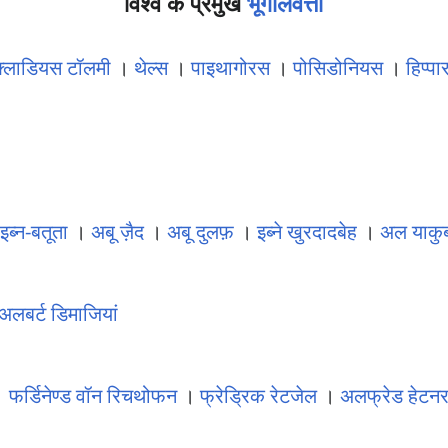
विश्व के प्रमुख
भूगोलवेत्ता
क्लाडियस टॉलमी
।
थेल्स
।
पाइथागोरस
।
पोसिडोनियस
।
हिप्प
।
इब्न-बतूता
।
अबू ज़ैद
।
अबू दुलफ़
।
इब्ने खुरदादबेह
।
अल याकु
अलबर्ट डिमाजियां
।
फर्डिनेण्ड वॉन रिचथोफन
।
फ्रेड्रिक रेटजेल
।
अलफ्रेड हेटन