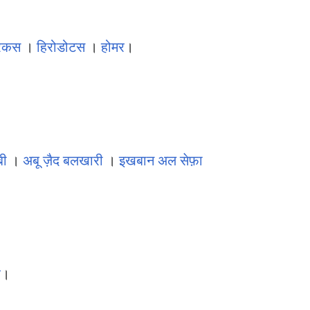
ारकस
।
हिरोडोटस
।
होमर
।
बी
।
अबू ज़ैद बलखारी
।
इखबान अल सेफ़ा
र
।