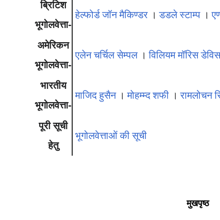
ब्रिटिश
हेल्फोर्ड जॉन मैकिण्डर
।
डडले स्टाम्प
।
एण
भूगोलवेत्ता-
अमेरिकन
एलेन चर्चिल सेम्पल
।
विलियम मॉरिस डेवि
भूगोलवेत्ता-
भारतीय
माजिद हुसैन
।
मोहम्म्द शफी
।
रामलोचन स
भूगोलवेत्ता-
पूरी सूची
भूगोलवेत्ताओं की सूची
हेतु
मुखपृष्ठ