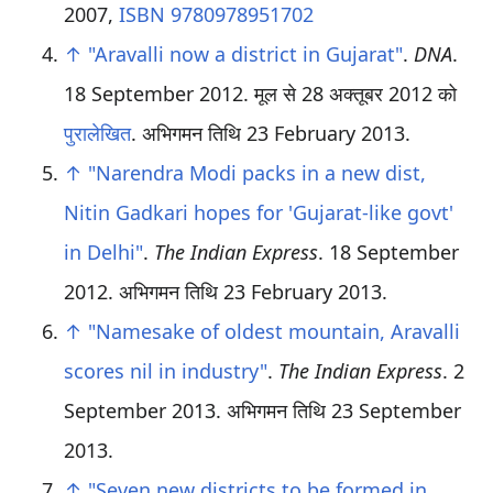
2007,
ISBN 9780978951702
↑
"Aravalli now a district in Gujarat"
.
DNA
.
18 September 2012. मूल से 28 अक्तूबर 2012 को
पुरालेखित
. अभिगमन तिथि
23 February
2013
.
↑
"Narendra Modi packs in a new dist,
Nitin Gadkari hopes for 'Gujarat-like govt'
in Delhi"
.
The Indian Express
. 18 September
2012
. अभिगमन तिथि
23 February
2013
.
↑
"Namesake of oldest mountain, Aravalli
scores nil in industry"
.
The Indian Express
. 2
September 2013
. अभिगमन तिथि
23 September
2013
.
↑
"Seven new districts to be formed in