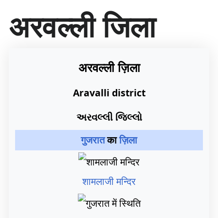
सा
अरवल्ली जिला
म
ग्री
प
र
जा
अरवल्ली ज़िला
एँ
Aravalli district
અરવલ્લી જિલ્લો
गुजरात
का
ज़िला
शामलाजी मन्दिर