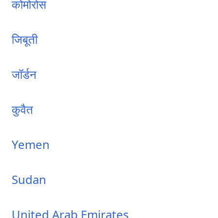
कोमोरोस
जिबूती
जॉर्डन
कुवैत
Yemen
Sudan
United Arab Emirates