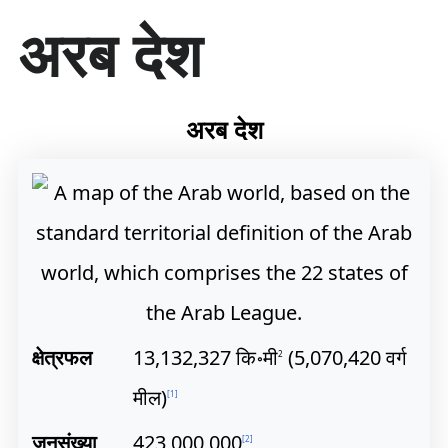
सा
अरब देश
म
ग्री
प
र
जा
अरब देश
एँ
क्षेत्रफल
13,132,327 कि॰मी
(5,070,420 वर्ग
2
मील)
[
1
]
जनसंख्या
423,000,000
[
2
]