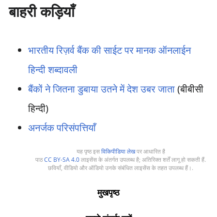
बाहरी कड़ियाँ
भारतीय रिज़र्व बैंक की साईट पर मानक ऑनलाईन
हिन्दी शब्दावली
बैंकों ने जितना डुबाया उतने में देश उबर जाता
(बीबीसी
हिन्दी)
अनर्जक परिसंपत्तियाँ
यह पृष्ठ इस
विकिपीडिया लेख
पर आधारित है
पाठ
CC BY-SA 4.0
लाइसेंस के अंतर्गत उपलब्ध है; अतिरिक्त शर्तें लागू हो सकती हैं.
छवियाँ, वीडियो और ऑडियो उनके संबंधित लाइसेंस के तहत उपलब्ध हैं।.
मुखपृष्ठ