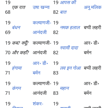
19
19
आपस की
एक रात
उषा खन्ना
अनु मलिक
68
82
बात
19
कल्याणजी-
19
बंधन
नमक हलाल
बप्पी लहरी
69
आनंदजी
82
19
कब? क्यूँ?
कल्याणजी-
19
आर॰ डी॰
स्वामी दादा
70
और कहाँ?
आनंदजी
82
बर्मन
19
आर॰ डी॰
19
हंगामा
लव इन गोआ
बप्पी लहरी
71
बर्मन
83
19
कल्याणजी-
19
आर॰ डी॰
कंगन
महान
71
आनंदजी
83
बर्मन
19
शंकर-
19