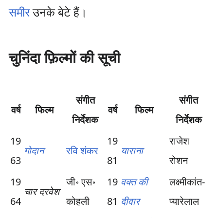
समीर
उनके बेटे हैं।
चुनिंदा फ़िल्मों की सूची
संगीत
संगीत
वर्ष
फिल्म
वर्ष
फिल्म
निर्देशक
निर्देशक
19
19
राजेश
गोदान
रवि शंकर
याराना
63
81
रोशन
19
जी॰ एस॰
19
वक्त की
लक्ष्मीकांत-
चार दरवेश
64
कोहली
81
दीवार
प्यारेलाल