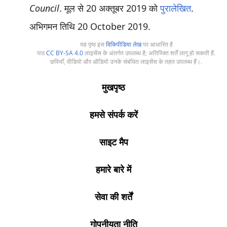
Council
. मूल से 20 अक्तूबर 2019 को
पुरालेखित
.
अभिगमन तिथि
20 October
2019
.
यह पृष्ठ इस
विकिपीडिया लेख
पर आधारित है
पाठ
CC BY-SA 4.0
लाइसेंस के अंतर्गत उपलब्ध है; अतिरिक्त शर्तें लागू हो सकती हैं.
छवियाँ, वीडियो और ऑडियो उनके संबंधित लाइसेंस के तहत उपलब्ध हैं।.
मुखपृष्ठ
हमसे संपर्क करें
साइट मैप
हमारे बारे में
सेवा की शर्तें
गोपनीयता नीति