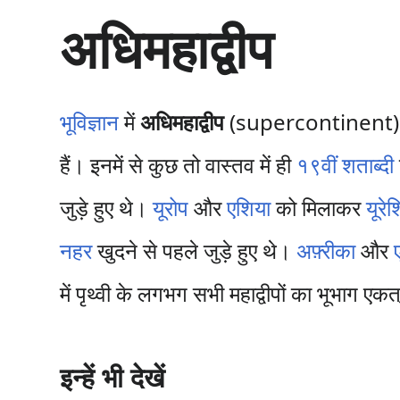
सा
अधिमहाद्वीप
म
ग्री
प
र
जा
भूविज्ञान
में
अधिमहाद्वीप
(supercontinent
एँ
हैं। इनमें से कुछ तो वास्तव में ही
१९वीं शताब्दी
जुड़े हुए थे।
यूरोप
और
एशिया
को मिलाकर
यूरे
नहर
खुदने से पहले जुड़े हुए थे।
अफ़्रीका
और
में पृथ्वी के लगभग सभी महाद्वीपों का भूभाग एक
इन्हें भी देखें