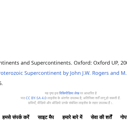
ntinents and Supercontinents. Oxford: Oxford UP, 200
oterozoic Supercontinent by John J.W. Rogers and M
6
.
यह पृष्ठ इस
विकिपीडिया लेख
पर आधारित है
पाठ
CC BY-SA 4.0
लाइसेंस के अंतर्गत उपलब्ध है; अतिरिक्त शर्तें लागू हो सकती हैं.
छवियाँ, वीडियो और ऑडियो उनके संबंधित लाइसेंस के तहत उपलब्ध हैं।.
हमसे संपर्क करें
साइट मैप
हमारे बारे में
सेवा की शर्तें
गोप