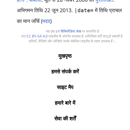
अभिगमन तिथि 22 जून 2013
.
में तिथि प्राचल
|date=
का मान जाँचें (
मदद
)
यह पृष्ठ इस
विकिपीडिया लेख
पर आधारित है
पाठ
CC BY-SA 4.0
लाइसेंस के अंतर्गत उपलब्ध है; अतिरिक्त शर्तें लागू हो सकती हैं.
छवियाँ, वीडियो और ऑडियो उनके संबंधित लाइसेंस के तहत उपलब्ध हैं।.
मुखपृष्ठ
हमसे संपर्क करें
साइट मैप
हमारे बारे में
सेवा की शर्तें