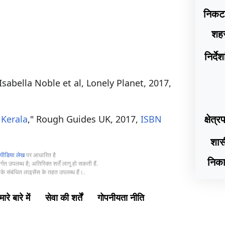
निकट
शह
निर्दे
 Isabella Noble et al, Lonely Planet, 2017,
क्षेत्
 Kerala
," Rough Guides UK, 2017,
ISBN
शास
पीडिया लेख
पर आधारित है
निक
्गत उपलब्ध है; अतिरिक्त शर्तें लागू हो सकती हैं.
े संबंधित लाइसेंस के तहत उपलब्ध हैं।.
ारे बारे में
सेवा की शर्तें
गोपनीयता नीति