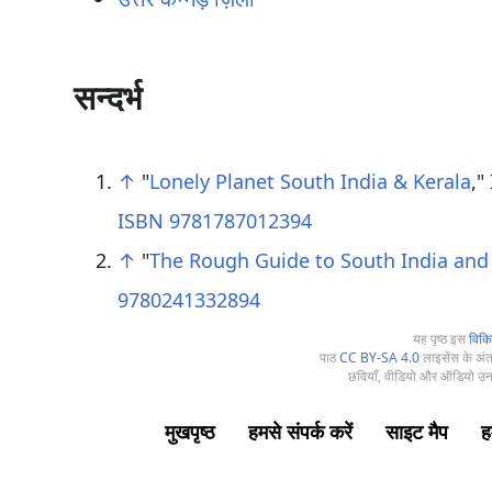
सन्दर्भ
↑
"
Lonely Planet South India & Kerala
,"
ISBN 9781787012394
↑
"
The Rough Guide to South India and
9780241332894
यह पृष्ठ इस
विकि
पाठ
CC BY-SA 4.0
लाइसेंस के अंतर
छवियाँ, वीडियो और ऑडियो उनक
मुखपृष्ठ
हमसे संपर्क करें
साइट मैप
हम