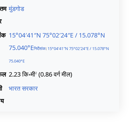
तम
मुंडगोड
र
शांक
15°04′41″N
75°02′24″E
/
15.078°N
75.040°E
निर्देशांक
:
15°04′41″N
75°02′24″E
/
15.078°N
75.040°E
रफल
2.23 कि॰मी
(0.86 वर्ग मील)
2
ी
भारत सरकार
ाय