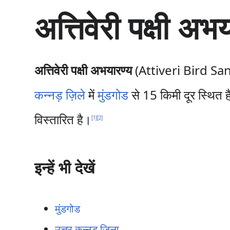
सा
अत्तिवेरी पक्षी अभ
म
ग्री
प
र
जा
अत्तिवेरी पक्षी अभयारण्य
(Attiveri Bird Sa
एँ
कन्नड़ ज़िले
में
मुंडगोड
से 15 किमी दूर स्थित ह
विस्तारित है।
[
1
]
[
2
]
इन्हें भी देखें
मुंडगोड
उत्तर कन्नड़ ज़िला